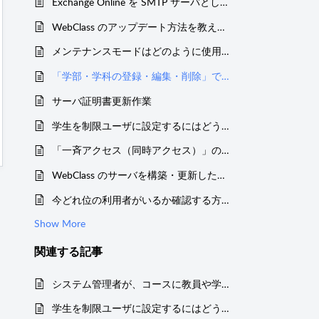
Exchange Online を SMTP サーバとして利用するには
WebClass のアップデート方法を教えてください
メンテナンスモードはどのように使用しますか？
「学部・学科の登録・編集・削除」で学部・学科名の順番を変更できない
サーバ証明書更新作業
学生を制限ユーザに設定するにはどうしたらいいですか？
「一斉アクセス（同時アクセス）」の意味について教えてください
WebClass のサーバを構築・更新したいのですが、どのようなスペックが必要ですか？
今どれ位の利用者がいるか確認する方法について知りたいです。
Show More
関連する
記事
システム管理者が、コースに教員や学生を追加する
学生を制限ユーザに設定するにはどうしたらいいですか？