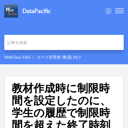
DataPacific
WebClass FAQ
コース管理者 (教員) 向け
教材作成時に制限時
間を設定したのに、
学生の履歴で制限時
間を超えた終了時刻