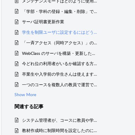
メンテナンスモードはどのように使用しますか？
「学部・学科の登録・編集・削除」で学部・学科名の順番を変更できない
サーバ証明書更新作業
学生を制限ユーザに設定するにはどうしたらいいですか？
「一斉アクセス（同時アクセス）」の意味について教えてください
WebClass のサーバを構築・更新したいのですが、どのようなスペックが必要ですか？
今どれ位の利用者がいるか確認する方法について知りたいです。
卒業生や入学前の学生さんは使えますか？
一つのコースを複数人の教員で運営できますか？
Show More
関連する
記事
システム管理者が、コースに教員や学生を追加する
教材作成時に制限時間を設定したのに、学生の履歴で制限時間を超えた終了時刻が記録されているのはなぜですか？