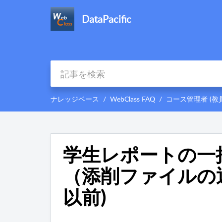
DataPacific
ナレッジベース
WebClass FAQ
コース管理者 (教員
学生レポートの一
（添削ファイルの返却） 
以前)