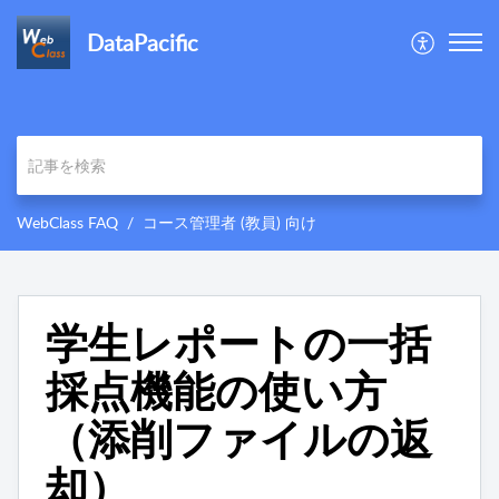
DataPacific
WebClass FAQ
コース管理者 (教員) 向け
学生レポートの一括
採点機能の使い方
（添削ファイルの返
却）