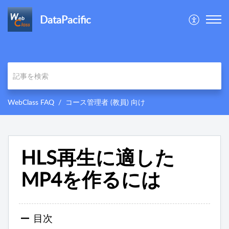
DataPacific
WebClass FAQ
コース管理者 (教員) 向け
HLS再生に適した
MP4を作るには
目次