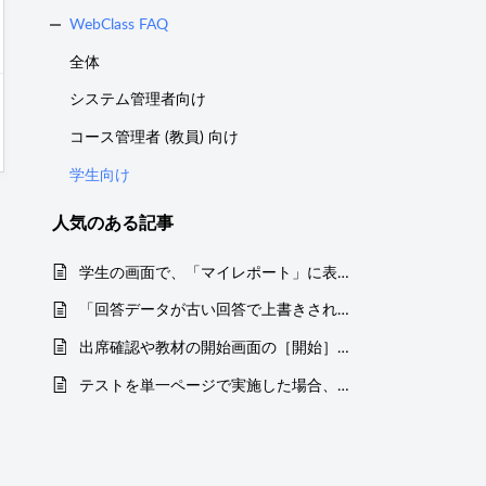
WebClass FAQ
全体
システム管理者向け
コース管理者 (教員) 向け
学生向け
人気のある
記事
学生の画面で、「マイレポート」に表示される「成績」と、教材の「結果履歴」に表示される「成績」とは同じものですか？
「回答データが古い回答で上書きされることを防ぐため回答の保存を中止しました。」と出てしまいます。
出席確認や教材の開始画面の［開始］ボタンをクリックできない
テストを単一ページで実施した場合、途中でネットワークが切れたときの回答はどうなりますか？（学生）