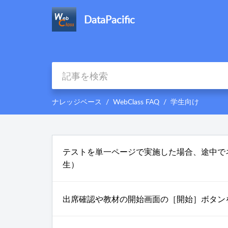
DataPacific
ナレッジベース
WebClass FAQ
学生向け
テストを単一ページで実施した場合、途中で
生）
出席確認や教材の開始画面の［開始］ボタン