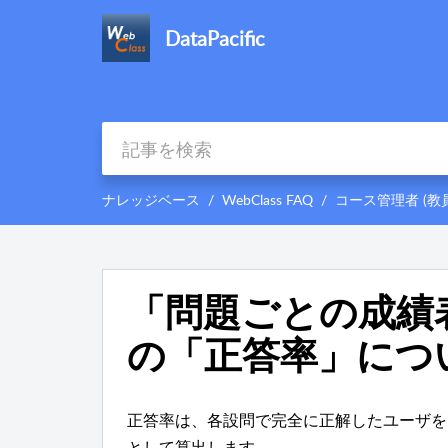
DataPacific
ナレッジベース
WebClass FAQ
コース管理者 (教員
「問題ごとの成績
の「正答率」につ
正答率は、各設問で完全に正解したユーザを1
として算出します。