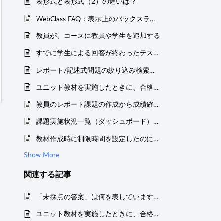
表形式と表形式（2）の違いは？
WebClass FAQ：表示上のバックスラッシュ（\）と円マーク（¥）の差異について
教員が、コースに教員や学生を追加する
すでに学生による回答が終わったテスト教材の配点や正答を変更できるか？
レポート/記述式問題の絞り込み検索の「採点表示する項目」とは？
ユニット教材を実施したときに、合格と合格がつかないのはなぜですか？
教員のレポート課題の作成から成績確認までの流れ
課題実施状況一覧（ダッシュボード）で再提出したレポートはどのように表示されますか？
教材作成時に制限時間を設定したのに、学生の履歴で制限時間を超えた終了時刻が記録されているのはなぜですか？
Show More
関連する
記事
「未採点の答案」は何を表していますか？
ユニット教材を実施したときに、合格と合格がつかないのはなぜですか？